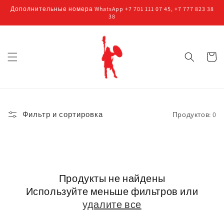
Перейти
Дополнительные номера WhatsApp +7 701 111 07 45, +7 777 823 38
к
38
контенту
Корзин
Фильтр и сортировка
Продуктов: 0
Продукты не найдены
Используйте меньше фильтров или
удалите все