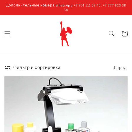
Перейти
Дополнительные номера WhatsApp +7 701 111 07 45, +7 777 823 38
к
38
контенту
Корзин
Фильтр и сортировка
1 прод.