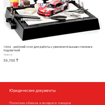
74064 - рабочий стол для работы с увеличительным стеклом и
подсветкой
Продавец:
TAMIYA
Обычная
59,700 ₸
цена
Юридические документы
Политика обмена и возврата товаров