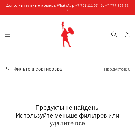
Перейти
Дополнительные номера WhatsApp +7 701 111 07 45, +7 777 823 38
к
38
контенту
Корзин
Фильтр и сортировка
Продуктов: 0
Продукты не найдены
Используйте меньше фильтров или
удалите все