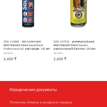
SOU-113985 - пистолетная
SOU-107552 - универсальная
монтажная пена Soudafoam
монтажная пена Soudal,
Professional 60, картридж: 750 мл.
аэрозольный баллон: 500 мл.
Продавец:
SOUDAL
Продавец:
SOUDAL
Обычная
3,400 ₸
Обычная
2,600 ₸
цена
цена
Юридические документы
Политика обмена и возврата товаров