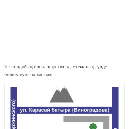
Біз сондай-ақ орналасқан жерді схемалық түрде
бейнелеуге тырыстық: