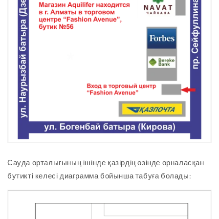
Сауда орталығының ішінде қазірдің өзінде орналасқан
бутикті келесі диаграмма бойынша табуға болады: