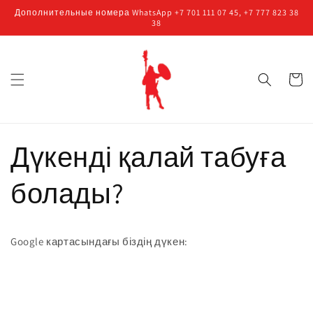
Перейти
Дополнительные номера WhatsApp +7 701 111 07 45, +7 777 823 38
к
38
контенту
Корзин
Дүкенді қалай табуға
болады?
Google картасындағы біздің дүкен: