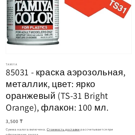
Открыть
медиа-
файлы
TAMIYA
85031 - краска аэрозольная,
1
в
модальном
металлик, цвет: ярко
окне
оранжевый (TS-31 Bright
Orange), флакон: 100 мл.
Обычная
3,500 ₸
цена
Сумма налога включена.
Стоимость доставки
рассчитывается при
оформлении заказа.