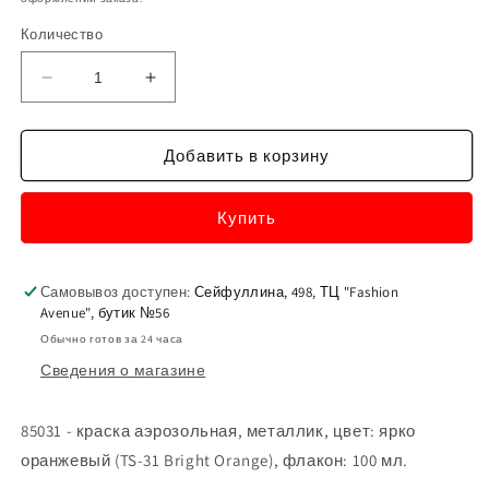
Количество
Уменьшить
Увеличить
количество
количество
85031
85031
-
-
Добавить в корзину
краска
краска
аэрозольная,
аэрозольная,
Купить
металлик,
металлик,
цвет:
цвет:
ярко
ярко
оранжевый
оранжевый
Самовывоз доступен:
Сейфуллина, 498, ТЦ "Fashion
Avenue", бутик №56
(TS-
(TS-
31
31
Обычно готов за 24 часа
Bright
Bright
Сведения о магазине
Orange),
Orange),
флакон:
флакон:
100
100
85031 - краска аэрозольная, металлик, цвет: ярко
мл.
мл.
оранжевый (TS-31 Bright Orange), флакон: 100 мл.