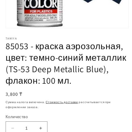
Открыть
медиа-
файлы
TAMIYA
85053 - краска аэрозольная,
1
в
модальном
цвет: темно-синий металлик
окне
(TS-53 Deep Metallic Blue),
флакон: 100 мл.
Обычная
3,800 ₸
цена
Сумма налога включена.
Стоимость доставки
рассчитывается при
оформлении заказа.
Количество
Уменьшить
Увеличить