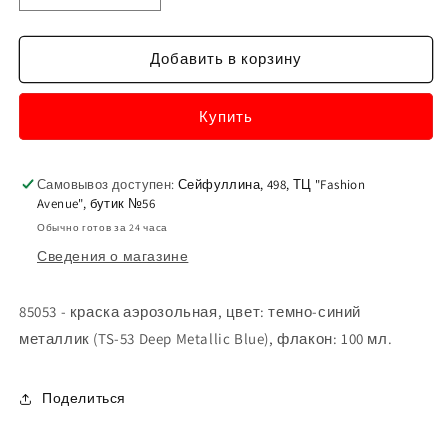
количество
количество
85053
85053
-
-
Добавить в корзину
краска
краска
аэрозольная,
аэрозольная,
Купить
цвет:
цвет:
темно-
темно-
синий
синий
металлик
металлик
Самовывоз доступен:
Сейфуллина, 498, ТЦ "Fashion
Avenue", бутик №56
(TS-
(TS-
53
53
Обычно готов за 24 часа
Deep
Deep
Сведения о магазине
Metallic
Metallic
Blue),
Blue),
флакон:
флакон:
85053 - краска аэрозольная, цвет: темно-синий
100
100
металлик (TS-53 Deep Metallic Blue), флакон: 100 мл.
мл.
мл.
Поделиться