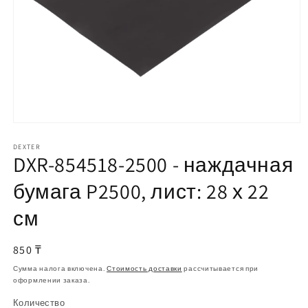
Открыть
медиа-
файлы
DEXTER
DXR-854518-2500 - наждачная
1
в
модальном
бумага P2500, лист: 28 х 22
окне
см
Обычная
850 ₸
цена
Сумма налога включена.
Стоимость доставки
рассчитывается при
оформлении заказа.
Количество