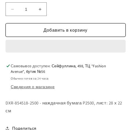
Уменьшить
Увеличить
количество
количество
DXR-
DXR-
854518-
854518-
Добавить в корзину
2500
2500
-
-
наждачная
наждачная
бумага
бумага
P2500,
P2500,
Самовывоз доступен:
лист:
лист:
Сейфуллина, 498, ТЦ "Fashion
Avenue", бутик №56
28
28
х
х
Обычно готов за 24 часа
22
22
Сведения о магазине
см
см
DXR-854518-2500 - наждачная бумага P2500, лист: 28 х 22
см
Поделиться