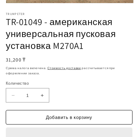
Открыть
медиа-
файлы
TRUMPETER
TR-01049 - американская
1
в
модальном
универсальная пусковая
окне
установка M270A1
Обычная
31,200 ₸
цена
Сумма налога включена.
Стоимость доставки
рассчитывается при
оформлении заказа.
Количество
Уменьшить
Увеличить
количество
количество
TR-
TR-
01049
01049
Добавить в корзину
-
-
американская
американская
универсальная
универсальная