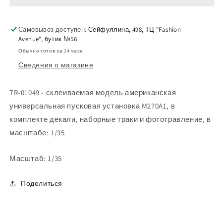
пусковая
пусковая
установка
установка
Самовывоз доступен:
M270A1
M270A1
Сейфуллина, 498, ТЦ "Fashion
Avenue", бутик №56
Обычно готов за 24 часа
Сведения о магазине
TR-01049 - склеиваемая модель американская
универсальная пусковая установка M270A1, в
комплекте декали, наборные траки и фототравление, в
масштабе: 1/35
Масштаб: 1/35
Поделиться