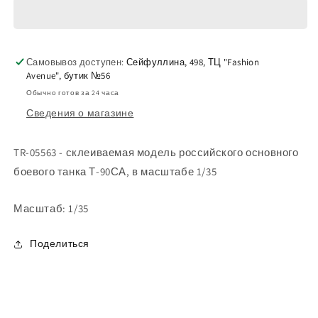
российский
российский
основной
основной
боевой
боевой
танк
танк
Самовывоз доступен:
Т-90СА
Т-90СА
Сейфуллина, 498, ТЦ "Fashion
Avenue", бутик №56
Обычно готов за 24 часа
Сведения о магазине
TR-05563 - склеиваемая модель российского основного
боевого танка Т-90СА, в масштабе 1/35
Масштаб: 1/35
Поделиться