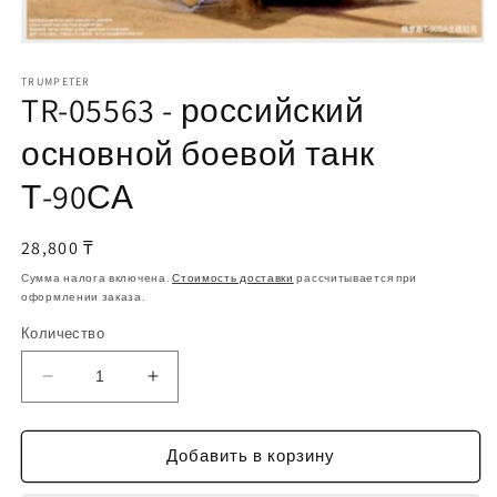
Открыть
медиа-
файлы
TRUMPETER
TR-05563 - российский
1
в
модальном
основной боевой танк
окне
Т-90СА
Обычная
28,800 ₸
цена
Сумма налога включена.
Стоимость доставки
рассчитывается при
оформлении заказа.
Количество
Уменьшить
Увеличить
количество
количество
TR-
TR-
05563
05563
Добавить в корзину
-
-