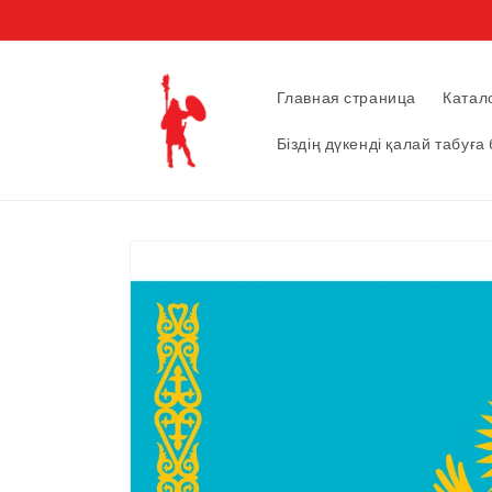
Перейти
к
контенту
Главная страница
Катал
Біздің дүкенді қалай табуға
Перейти к
информации
о продукте