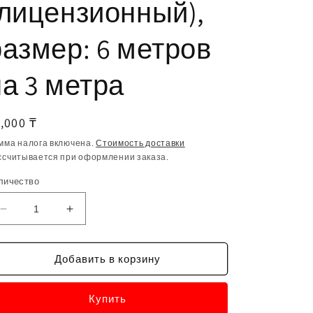
(лицензионный),
размер: 6 метров
на 3 метра
бычная
,000 ₸
ена
мма налога включена.
Стоимость доставки
ссчитывается при оформлении заказа.
личество
Уменьшить
Увеличить
количество
количество
UF-
UF-
KAZ-
KAZ-
Добавить в корзину
600x300
600x300
-
-
Купить
государственный
государственный