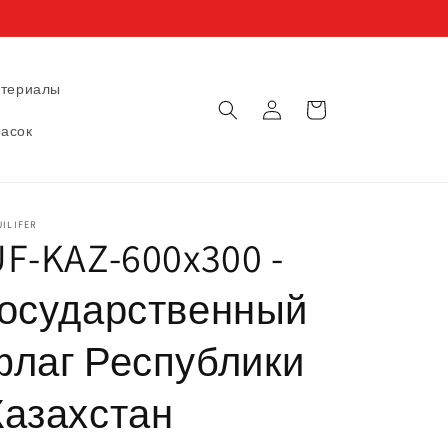
8
атериалы
Войти
Корзина
расок
ILIFER
F-KAZ-600x300 -
государственный
флаг Республики
Казахстан