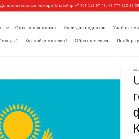
Дополнительные номера WhatsApp +7 701 111 07 45, +7 777 823 38 3
ог
Оплата и доставка
Идеи для подарков
Учебные м
 болады?
Как найти магазин?
Обратная связь
Подбор к
AQU
U