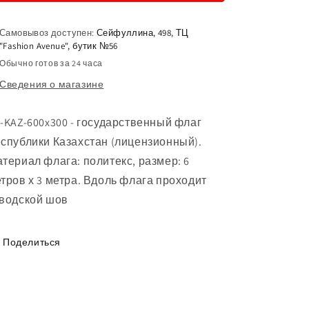
флаг
флаг
Республики
Республики
Казахстан
Казахстан
Самовывоз доступен:
Сейфуллина, 498, ТЦ
"Fashion Avenue", бутик №56
(лицензионный),
(лицензионный),
размер:
размер:
Обычно готов за 24 часа
6
6
Сведения о магазине
метров
метров
на
на
3
3
-KAZ-600x300 - государственный флаг
метра
метра
спублики Казахстан (лицензионный).
териал флага: политекс, размер: 6
тров х 3 метра. Вдоль флага проходит
водской шов
Поделиться